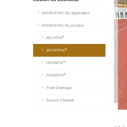
HAURATON | By application
HAURATON | By product
®
RECYFIX
®
SPORTFIX
®
DRAINFIX
®
FASERFIX
Point Drainage
Service Channel