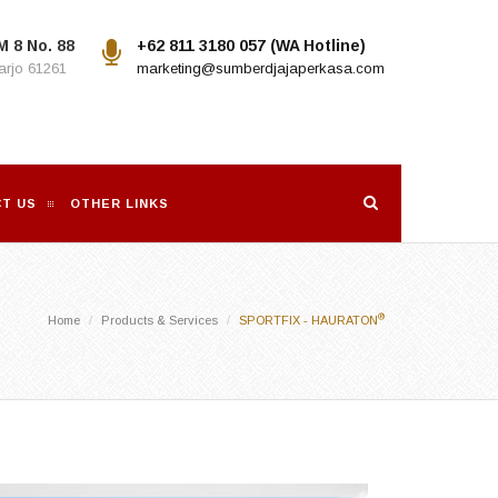
M 8 No. 88
+62 811 3180 057 (WA Hotline)
rjo 61261
marketing@sumberdjajaperkasa.com
T US
OTHER LINKS
®
Home
Products & Services
SPORTFIX - HAURATON