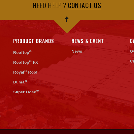
NEED HELP ?
CONTACT US
PRODUCT BRANDS
NEWS & EVENT
C
News
O
®
Rooftop
C
®
Rooftop
FX
®
Royal
Roof
®
Duma
®
Super Hose
s