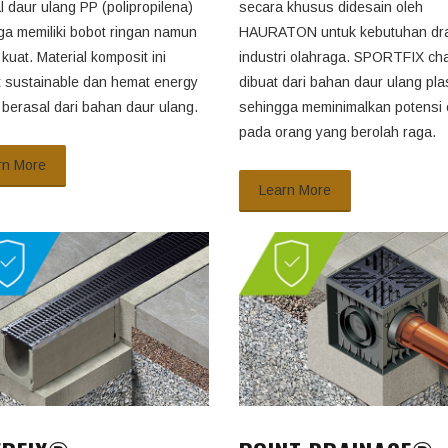
l daur ulang PP (polipropilena)
secara khusus didesain oleh
ga memiliki bobot ringan namun
HAURATON untuk kebutuhan dr
kuat. Material komposit ini
industri olahraga. SPORTFIX ch
at sustainable dan hemat energy
dibuat dari bahan daur ulang plas
 berasal dari bahan daur ulang.
sehingga meminimalkan potensi
pada orang yang berolah raga.
rn More
Learn More