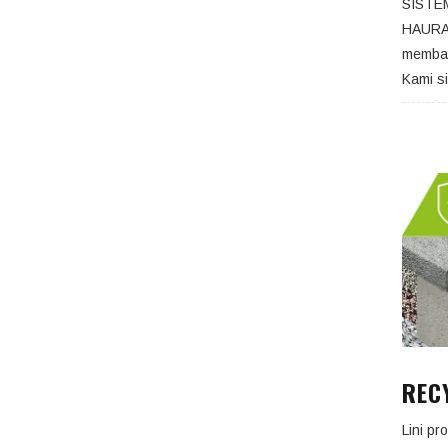
SISTE
HAURAT
memban
Kami s
REC
Lini p