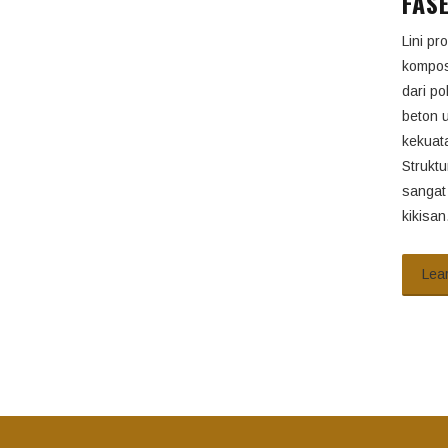
FAS
Lini pr
komposi
dari po
beton 
kekuat
Strukt
sangat
kikisan
Lea