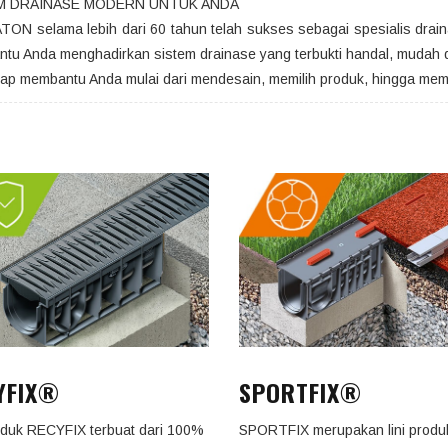
M DRAINASE MODERN UNTUK ANDA
ON selama lebih dari 60 tahun telah sukses sebagai spesialis dra
tu Anda menghadirkan sistem drainase yang terbukti handal, mudah d
iap membantu Anda mulai dari mendesain, memilih produk, hingga mema
YFIX®
SPORTFIX®
roduk RECYFIX terbuat dari 100%
SPORTFIX merupakan lini produ