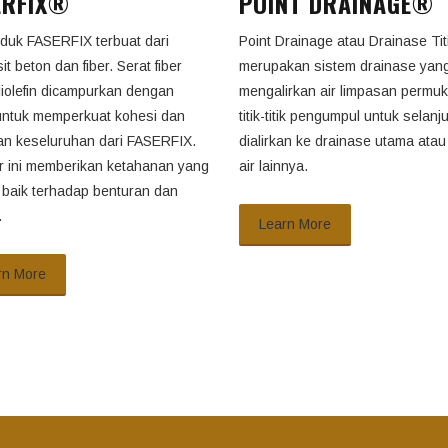
ERFIX®
POINT DRAINAGE®
oduk FASERFIX terbuat dari
Point Drainage atau Drainase Tit
t beton dan fiber. Serat fiber
merupakan sistem drainase yan
liolefin dicampurkan dengan
mengalirkan air limpasan permu
untuk memperkuat kohesi dan
titik-titik pengumpul untuk selanj
an keseluruhan dari FASERFIX.
dialirkan ke drainase utama ata
ur ini memberikan ketahanan yang
air lainnya.
 baik terhadap benturan dan
.
Learn More
rn More