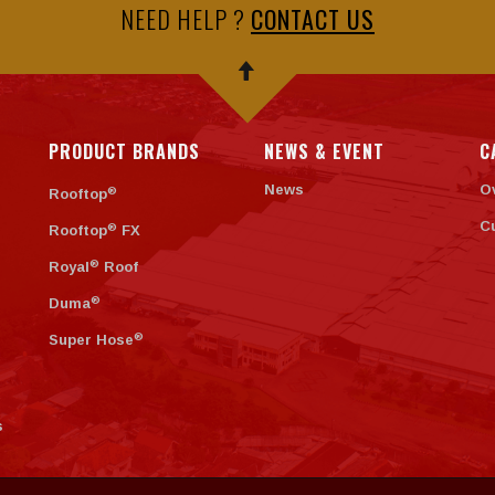
NEED HELP ?
CONTACT US
PRODUCT BRANDS
NEWS & EVENT
C
News
O
®
Rooftop
C
®
Rooftop
FX
®
Royal
Roof
®
Duma
®
Super Hose
s