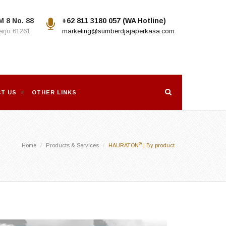
M 8 No. 88
+62 811 3180 057 (WA Hotline)
rjo 61261
marketing@sumberdjajaperkasa.com
T US
OTHER LINKS
®
Home
Products & Services
HAURATON
| By product