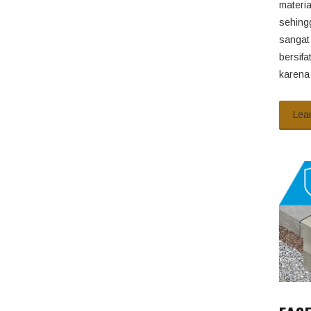
materia
sehing
sangat 
bersif
karena
Lea